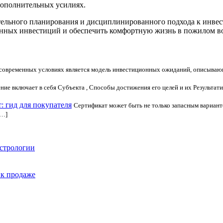
дополнительных усилиях.
ательного планирования и дисциплинированного подхода к инв
онных инвестиций и обеспечить комфортную жизнь в пожилом во
 современных условиях является модель инвестиционных ожиданий, описывающ
ие включает в себя Субъекта , Способы достижения его целей и их Результат
 гид для покупателя
Сертификат может быть не только запасным варианто
[…]
астрологии
 к продаже