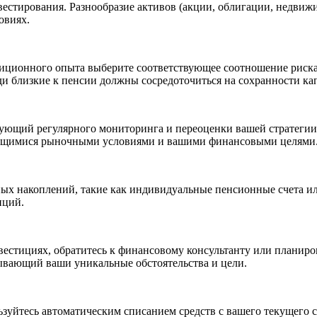
стирования. Разнообразие активов (акции, облигации, недвижи
овиях.
стиционного опыта выберите соответствующее соотношение риск
юди близкие к пенсии должны сосредоточиться на сохранности ка
бующий регулярного мониторинга и переоценки вашей стратегии
няющимися рыночными условиями и вашими финансовыми целями
ых накоплений, такие как индивидуальные пенсионные счета и
иций.
нвестициях, обратитесь к финансовому консультанту или плани
ывающий ваши уникальные обстоятельства и цели.
зуйтесь автоматическим списанием средств с вашего текущего с