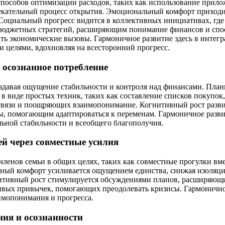
пособов оптимизации расходов, таких как использование прилож
лекательный процесс открытия. Эмоциональный комфорт приход
 Социальный прогресс видится в коллективных инициативах, где
 бюджетных стратегий, расширяющим понимание финансов и спо
ть экономические вызовы. Гармоничное развитие здесь в интегр
целями, вдохновляя на всесторонний прогресс.
 осознанное потребление
здавая ощущение стабильности и контроля над финансами. План
 в виде простых техник, таких как составление списков покуп
связи и поощряющих взаимопонимание. Когнитивный рост развив
ы, помогающим адаптироваться к переменам. Гармоничное развит
ьной стабильности и всеобщего благополучия.
й через совместные усилия
енов семьи в общих целях, таких как совместные прогулки вмес
ный комфорт усиливается ощущением единства, снижая изоляци
нитивный рост стимулируется обсуждениями планов, расширяющ
ивых привычек, помогающих преодолевать кризисы. Гармоничное
имопонимания и прогресса.
ия и осознанности