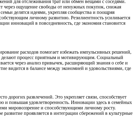
ений для отслеживания трат или обмен вещами с соседями.
ит через ощущение свободы от ненужных покупок, снижая
 семьи делятся идеями, укрепляя сообщества и поощряя
собствующим личному развитию. Резилиентность усиливается
ации инноваций в повседневность, где экономия становится
ирование расходов помогает избежать импульсивных решений,
ок, делают процесс приятным и мотивирующим. Социальный
ается через анализ привычек, расширяющий знания о себе и
ие видится в балансе между экономией и удовольствиями, где
то дорогих развлечений. Это укрепляет связи, способствует
ю и повышая удовлетворенность. Инновации здесь в семейных
ими мировоззрение и способствующими личному росту.
 развитие проявляется в интеграции сбережений в культурные