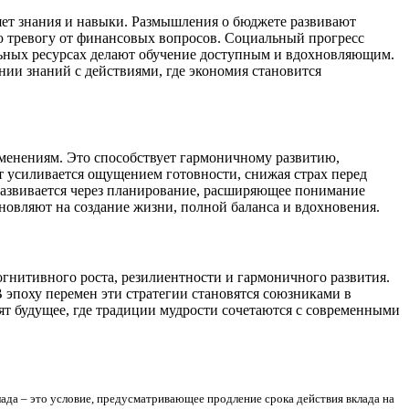
яет знания и навыки. Размышления о бюджете развивают
 тревогу от финансовых вопросов. Социальный прогресс
ьных ресурсах делают обучение доступным и вдохновляющим.
нии знаний с действиями, где экономия становится
зменениям. Это способствует гармоничному развитию,
 усиливается ощущением готовности, снижая страх перед
азвивается через планирование, расширяющее понимание
овляют на создание жизни, полной баланса и вдохновения.
гнитивного роста, резилиентности и гармоничного развития.
В эпоху перемен эти стратегии становятся союзниками в
оят будущее, где традиции мудрости сочетаются с современными
ада – это условие, предусматривающее продление срока действия вклада на