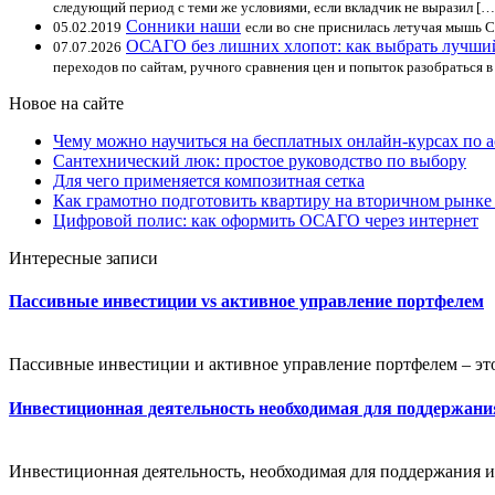
следующий период с теми же условиями, если вкладчик не выразил […
Сонники наши
05.02.2019
если во сне приснилась летучая мышь 
ОСАГО без лишних хлопот: как выбрать лучший
07.07.2026
переходов по сайтам, ручного сравнения цен и попыток разобраться 
Новое на сайте
Чему можно научиться на бесплатных онлайн-курсах по 
Сантехнический люк: простое руководство по выбору
Для чего применяется композитная сетка
Как грамотно подготовить квартиру на вторичном рынке
Цифровой полис: как оформить ОСАГО через интернет
Интересные записи
Пассивные инвестиции vs активное управление портфелем
Пассивные инвестиции и активное управление портфелем – это
Инвестиционная деятельность необходимая для поддержани
Инвестиционная деятельность, необходимая для поддержания и