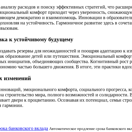
анализу расходов и поиску эффективных стратегий, что расшир
моциональный комфорт приходит через уверенность, снижающую
пляющем демократию и взаимопомощь. Инновации в образовател
охновляя на устойчивость. Гармоничное развитие здесь в сочета
 вызовам.
овка к устойчивому будущему
оздавать резервы для неожиданностей и поощряя адаптацию к и
ак образование детей или путешествия. Эмоциональный комфорт
ных инициатив, объединяющих сообщества. Когнитивный рост р
номию частью большего движения. В итоге, эти практики вдохн
х изменений
новаций, эмоционального комфорта, социального прогресса, ко
на строительство мира, полного возможностей и солидарности. 
ывает двери к процветанию. Осознавая их потенциал, семьи стр
и гармонии.
ока банковского вклада
Автоматическое продление срока банковского вкл