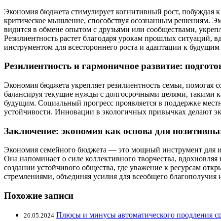
Экономия бюджета стимулирует когнитивный рост, побуждая к 
критическое мышление, способствуя осознанным решениям. Э
видится в обмене опытом с друзьями или сообществами, укре
Резилиентность растет благодаря урокам прошлых ситуаций, вд
инструментом для всестороннего роста и адаптации к будущим
Резилиентность и гармоничное развитие: подгот
Экономия бюджета укрепляет резилиентность семьи, помогая с
балансируя текущие нужды с долгосрочными целями, такими к
будущим. Социальный прогресс проявляется в поддержке мест
устойчивости. Инновации в экологичных привычках делают эко
Заключение: экономия как основа для позитивны
Экономия семейного бюджета — это мощный инструмент для ин
Она напоминает о силе коллективного творчества, вдохновляя 
создании устойчивого общества, где уважение к ресурсам откр
стремлениями, объединяя усилия для всеобщего благополучия 
Похожие записи
Плюсы и минусы автоматического продления ср
26.05.2024