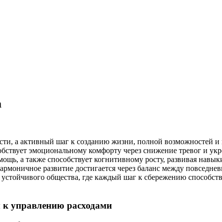
а
ти, а активный шаг к созданию жизни, полной возможностей и 
обствует эмоциональному комфорту через снижение тревог и ук
мощь, а также способствует когнитивному росту, развивая навы
 гармоничное развитие достигается через баланс между повсед
 устойчивого общества, где каждый шаг к сбережению способст
 к управлению расходами