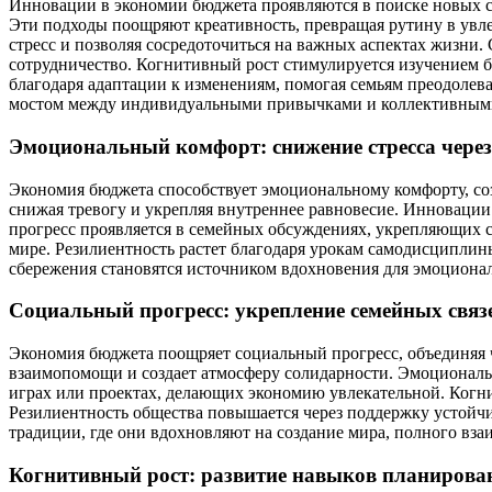
Инновации в экономии бюджета проявляются в поиске новых с
Эти подходы поощряют креативность, превращая рутину в ув
стресс и позволяя сосредоточиться на важных аспектах жизни.
сотрудничество. Когнитивный рост стимулируется изучением
благодаря адаптации к изменениям, помогая семьям преодолева
мостом между индивидуальными привычками и коллективными 
Эмоциональный комфорт: снижение стресса через
Экономия бюджета способствует эмоциональному комфорту, со
снижая тревогу и укрепляя внутреннее равновесие. Инновации
прогресс проявляется в семейных обсуждениях, укрепляющих 
мире. Резилиентность растет благодаря урокам самодисциплин
сбережения становятся источником вдохновения для эмоционал
Социальный прогресс: укрепление семейных связе
Экономия бюджета поощряет социальный прогресс, объединяя чл
взаимопомощи и создает атмосферу солидарности. Эмоциональ
играх или проектах, делающих экономию увлекательной. Ког
Резилиентность общества повышается через поддержку устойч
традиции, где они вдохновляют на создание мира, полного вза
Когнитивный рост: развитие навыков планирован