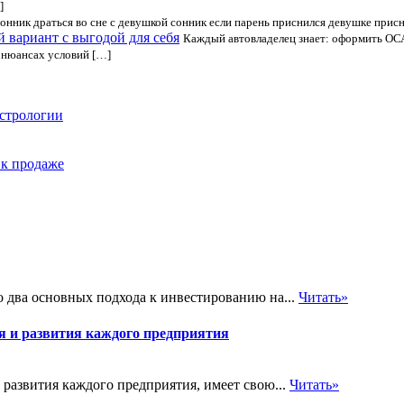
]
Сонник драться во сне с девушкой сонник если парень приснился девушке прис
 вариант с выгодой для себя
Каждый автовладелец знает: оформить ОСА
в нюансах условий […]
астрологии
 к продаже
 два основных подхода к инвестированию на...
Читать»
я и развития каждого предприятия
 развития каждого предприятия, имеет свою...
Читать»