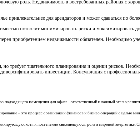
ючевую роль. Недвижимость в востребованных районах с хорош
е привлекательнее для арендаторов и может сдаваться по боле
мостью позволит минимизировать риски и максимизировать до
еред приобретением недвижимости обязателен. Необходимо учес
но требует тщательного планирования и оценки рисков. Необх
 диверсифицировать инвестиции. Консультация с профессионал
во подходящего помещения для офиса - ответственный и важный этап в развит
ирование – это процесс организации финансов и бизнес-операций с целью мин
минирующую, хотя и постепенно снижающуюся, роль в мировой энергетике. Он