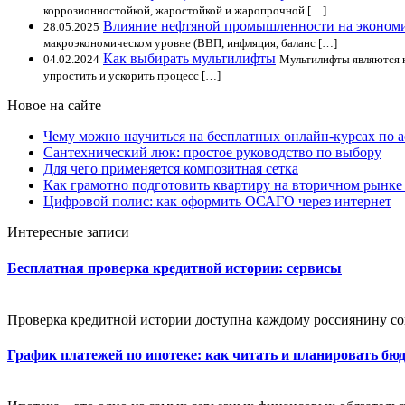
коррозионностойкой, жаростойкой и жаропрочной […]
Влияние нефтяной промышленности на экономи
28.05.2025
макроэкономическом уровне (ВВП, инфляция, баланс […]
Как выбирать мультилифты
04.02.2024
Мультилифты являются 
упростить и ускорить процесс […]
Новое на сайте
Чему можно научиться на бесплатных онлайн-курсах по 
Сантехнический люк: простое руководство по выбору
Для чего применяется композитная сетка
Как грамотно подготовить квартиру на вторичном рынке
Цифровой полис: как оформить ОСАГО через интернет
Интересные записи
Бесплатная проверка кредитной истории: сервисы
Проверка кредитной истории доступна каждому россиянину со
График платежей по ипотеке: как читать и планировать бю