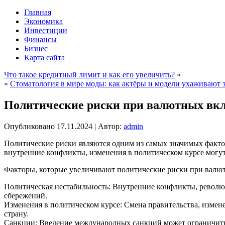
Главная
Экономика
Инвестиции
Финансы
Бизнес
Карта сайта
Что такое кредитный лимит и как его увеличить?
»
«
Стоматология в мире моды: как актёры и модели ухаживают 
Политические риски при валютных вк
Опубликовано
17.11.2024
|
Автор:
admin
Политические риски являются одним из самых значимых фактор
внутренние конфликты, изменения в политическом курсе могут 
Факторы, которые увеличивают политические риски при валют
Политическая нестабильность: Внутренние конфликты, револю
сбережений.
Изменения в политическом курсе: Смена правительства, измен
страну.
Санкции: Введение международных санкций может ограничить д