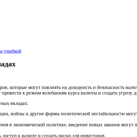
за улыбкой
ладах
ов, которые могут повлиять на доходность и безопасность валю
привести к резким колебаниям курса валюты и создать угрозу д
ных вкладах:
ции, войны и другие формы политической нестабильности могут
ения в экономической политике, введение новых законов могут 
оступ к валюте и создать риски для инвесторов.