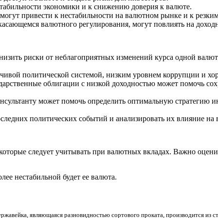
табильности экономики и к снижению доверия к валюте.
гут привести к нестабильности на валютном рынке и к резким
 касающемся валютного регулирования, могут повлиять на доход
изить риски от неблагоприятных изменений курса одной валюты
йчивой политической системой, низким уровнем коррупции и х
дарственные облигации с низкой доходностью может помочь сох
нсультанту может помочь определить оптимальную стратегию ин
оследних политических событий и анализировать их влияние на
которые следует учитывать при валютных вкладах. Важно оцени
лее нестабильной будет ее валюта.
ержавейка, являющаяся разновидностью сортового проката, производится из 