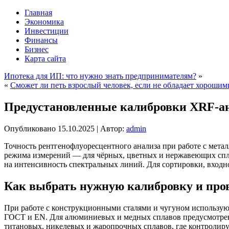
Главная
Экономика
Инвестиции
Финансы
Бизнес
Карта сайта
Ипотека для ИП: что нужно знать предпринимателям?
»
«
Сможет ли петь взрослый человек, если не обладает хороши
Предустановленные калибровки XRF-ан
Опубликовано
15.10.2025
|
Автор:
admin
Точность рентгенофлуоресцентного анализа при работе с метал
режима измерений — для чёрных, цветных и нержавеющих спл
на интенсивность спектральных линий. Для сортировки, вход
Как выбрать нужную калибровку и пров
При работе с конструкционными сталями и чугуном используют
ГОСТ и EN. Для алюминиевых и медных сплавов предусмотрен 
титановых, никелевых и жаропрочных сплавов, где контролиру