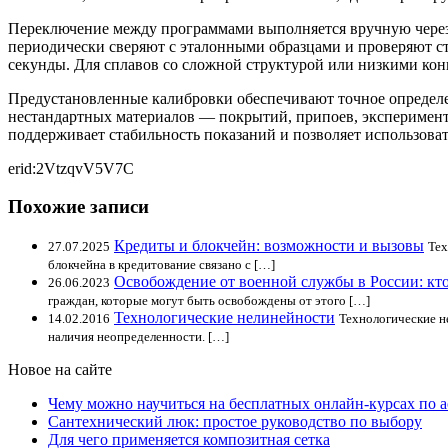
Переключение между программами выполняется вручную через 
периодически сверяют с эталонными образцами и проверяют с
секунды. Для сплавов со сложной структурой или низкими ко
Предустановленные калибровки обеспечивают точное определе
нестандартных материалов — покрытий, припоев, эксперимент
поддерживает стабильность показаний и позволяет использова
erid:2VtzqvV5V7C
Похожие записи
Кредиты и блокчейн: возможности и вызовы
27.07.2025
Тех
блокчейна в кредитование связано с […]
Освобождение от военной службы в России: кто
26.06.2023
граждан, которые могут быть освобождены от этого […]
Технологические нелинейности
14.02.2016
Технологические н
наличия неопределенности. […]
Новое на сайте
Чему можно научиться на бесплатных онлайн-курсах по 
Сантехнический люк: простое руководство по выбору
Для чего применяется композитная сетка