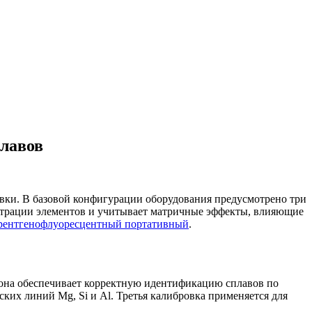
плавов
ровки. В базовой конфигурации оборудования предусмотрено три
трации элементов и учитывает матричные эффекты, влияющие
 рентгенофлуоресцентный портативный
.
 она обеспечивает корректную идентификацию сплавов по
их линий Mg, Si и Al. Третья калибровка применяется для