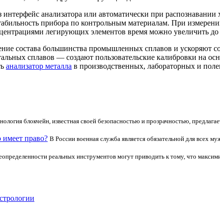
интерфейс анализатора или автоматически при распознавании х
табильность прибора по контрольным материалам. При измерен
нцентрациями легирующих элементов время можно увеличить до 
ние состава большинства промышленных сплавов и ускоряют сор
альных сплавов — создают пользовательские калибровки на осн
ть
анализатор металла
в производственных, лабораторных и полев
нология блокчейн, известная своей безопасностью и прозрачностью, предлага
 имеет право?
В России военная служба является обязательной для всех му
еопределенности реальных инструментов могут приводить к тому, что максими
астрологии