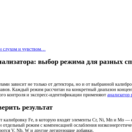
ми слухом и чувством…
ализатора: выбор режима для разных с
лами зависит не только от детектора, но и от выбранной калиб
авов. Каждый режим рассчитан на конкретный диапазон концен
ного контроля и экспресс-идентификации применяют
анализатор
ерить результат
 калибровку Fe, в которую входят элементы Cr, Ni, Mn и Mo —
отдельный режим с компенсацией ослабления низкоэнергетическ
ются V, Nb, W и другие легирующие добавки.